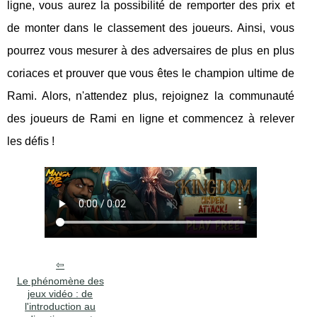
ligne, vous aurez la possibilité de remporter des prix et
de monter dans le classement des joueurs. Ainsi, vous
pourrez vous mesurer à des adversaires de plus en plus
coriaces et prouver que vous êtes le champion ultime de
Rami. Alors, n'attendez plus, rejoignez la communauté
des joueurs de Rami en ligne et commencez à relever
les défis !
Le phénomène des
jeux vidéo : de
l'introduction au