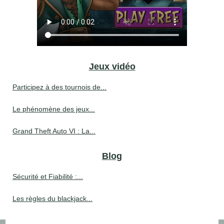
Jeux vidéo
Participez à des tournois de...
Le phénomène des jeux...
Grand Theft Auto VI : La...
Blog
Sécurité et Fiabilité :...
Les règles du blackjack...