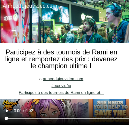
Participez à des tournois de Rami en
ligne et remportez des prix : devenez
le champion ultime !
anneedujeuvideo.com
Jeux vidéo
Participez à des tournois de Rami en ligne et...